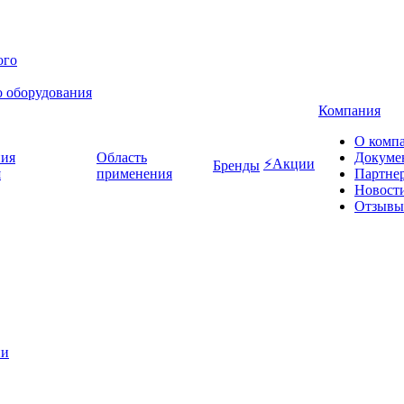
о оборудования
Компания
О комп
Область
Докуме
⚡Акции
Бренды
я
применения
Партне
Новост
Отзывы