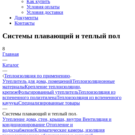
Как купить
Условия оплаты
Условия доставки
Документы
Контакты
Системы плавающий и теплый пол
8
Главная
—
Каталог
—
Теплоизоляция по применению
Утеплитель для дома, помещений
Теплоизоляционные
материалы
Крепление теплоизоляции,
крепеж
Фольгированный утеплитель
Теплоизоляция из
вспененного полиэтилена
Теплоизоляция из вспененного
каучука
Специализированные товары
—
Системы плавающий и теплый пол
Утепление дома, стен, крыши, внутри
Вентиляция и
кондиционирование
Отопление и
водоснабжение
Климатические камеры, изоляция