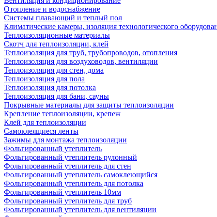
Вентиляция и кондиционирование
Отопление и водоснабжение
Системы плавающий и теплый пол
Климатические камеры, изоляция технологического оборудован
Теплоизоляционные материалы
Скотч для теплоизоляции, клей
Теплоизоляция для труб, трубопроводов, отопления
Теплоизоляция для воздуховодов, вентиляции
Теплоизоляция для стен, дома
Теплоизоляция для пола
Теплоизоляция для потолка
Теплоизоляция для бани, сауны
Покрывные материалы для защиты теплоизоляции
Крепление теплоизоляции, крепеж
Клей для теплоизоляции
Самоклеящиеся ленты
Зажимы для монтажа теплоизоляции
Фольгированный утеплитель
Фольгированный утеплитель рулонный
Фольгированный утеплитель для стен
Фольгированный утеплитель самоклеющийся
Фольгированный утеплитель для потолка
Фольгированный утеплитель 10мм
Фольгированный утеплитель для труб
Фольгированный утеплитель для вентиляции