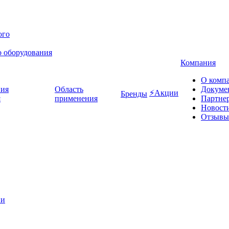
о оборудования
Компания
О комп
Область
Докуме
⚡Акции
Бренды
я
применения
Партне
Новост
Отзывы