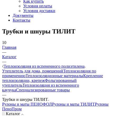
Как купить
Условия оплаты
Условия доставки
Документы
Контакты
Трубки и шнуры ТИЛИТ
10
Главная
—
Каталог
—
Теплоизоляция из вспененного полиэтилена
Утеплитель для дома, помещений
Теплоизоляция по
применению
Теплоизоляционные материалы
Крепление
теплоизоляции, крепеж
Фольгированный
утеплитель
Теплоизоляция из вспененного
каучука
Специализированные товары
—
Трубки и шнуры ТИЛИТ
Рулоны и маты ПЕНОФОЛ
Рулоны и маты ТИЛИТ
Рулоны
ПеноПром
Каталог