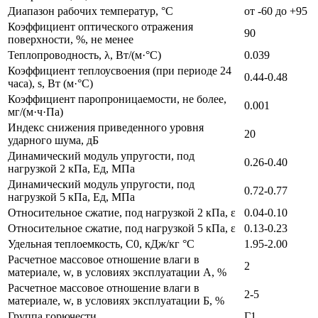
Диапазон рабочих температур, °C
от -60 до +95
Коэффициент оптического отражения
90
поверхности, %, не менее
Теплопроводность, λ, Вт/(м·°C)
0.039
Коэффициент теплоусвоения (при периоде 24
0.44-0.48
часа), s, Вт (м·°C)
Коэффициент паропроницаемости, не более,
0.001
мг/(м·ч·Па)
Индекс снижения приведенного уровня
20
ударного шума, дБ
Динамический модуль упругости, под
0.26-0.40
нагрузкой 2 кПа, Ед, МПа
Динамический модуль упругости, под
0.72-0.77
нагрузкой 5 кПа, Ед, МПа
Относительное сжатие, под нагрузкой 2 кПа, ε
0.04-0.10
Относительное сжатие, под нагрузкой 5 кПа, ε
0.13-0.23
Удельная теплоемкость, C0, кДж/кг °C
1.95-2.00
Расчетное массовое отношение влаги в
2
материале, w, в условиях эксплуатации А, %
Расчетное массовое отношение влаги в
2-5
материале, w, в условиях эксплуатации Б, %
Группа горючести
Г1