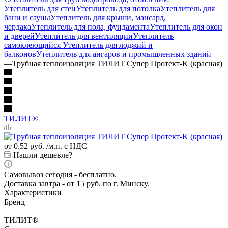
Утеплитель для стен
Утеплитель для потолка
Утеплитель для
бани и сауны
Утеплитель для крыши, мансард,
чердака
Утеплитель для пола, фундамента
Утеплитель для окон
и дверей
Утеплитель для вентиляции
Утеплитель
самоклеющийся
Утеплитель для лоджий и
балконов
Утеплитель для ангаров и промышленных зданий
—
Трубная теплоизоляция ТИЛИТ Супер Протект-K (красная)
ТИЛИТ®
от
0.52 руб.
/м.п. с НДС
Нашли дешевле?
Самовывоз сегодня - бесплатно.
Доставка завтра - от 15 руб. по г. Минску.
Характеристики
Бренд
—
ТИЛИТ®