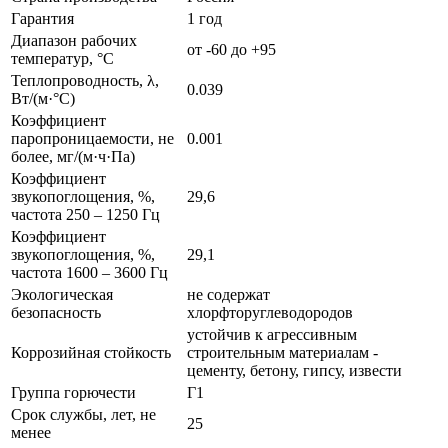
Гарантия
1 год
Диапазон рабочих
от -60 до +95
температур, °C
Теплопроводность, λ,
0.039
Вт/(м·°C)
Коэффициент
паропроницаемости, не
0.001
более, мг/(м·ч·Па)
Коэффициент
звукопоглощения, %,
29,6
частота 250 – 1250 Гц
Коэффициент
звукопоглощения, %,
29,1
частота 1600 – 3600 Гц
Экологическая
не содержат
безопасность
хлорфторуглеводородов
устойчив к агрессивным
Коррозийная стойкость
строительным материалам -
цементу, бетону, гипсу, извести
Группа горючести
Г1
Срок службы, лет, не
25
менее