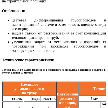
на строительной площадке.
Особенности:
цветовая дифференциация трубопроводов в
смонтированной системе и эстетичность внешнего вида
изоляции;
защита стяжки от растрескивания за счет компенсации
теплового расширения труб;
улучшенная защита от механических и коррозийных
повреждений при прокладке трубопроводов в
конструкциях полов и стен.
Технические характеристики:
Трубки ТИЛИТ® Супер Протект из вспененного полиэтилена в защитной оболочке в
бухтах длиной 10 метров.
Изоляция
устанавливается
Толщина
на трубу
Внутренний
сталь
медь
пластик
диаметр
4 мм
изоляции,
Кол
мм