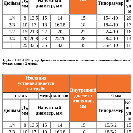
Ду,
Наружный
во 
Дюймы
Типоразмер
мм
диаметр, мм
уп.
м
1/4
8
13,5
15
14
15
15/4-10
20
3/8
10
17
18
16/18
18
18/4-10
17
1/2
15
21,3
22
20
22
22/4-10
16
3/4
20
26,8
28
25/26
28
28/4-10
13
1
25
33,5
35
32
35
35/4-10
11
Трубки ТИЛИТ® Супер Протект из вспененного полиэтилена в защитной оболочке в
бухтах длиной 2 метра.
Изоляция
устанавливается
на трубу
Внутренний
сталь
медь
пластик
диаметр
6 мм
изоляции,
Кол
мм
Ду,
Наружный
во 
Дюймы
Типоразмер
мм
диаметр, мм
уп.
м
1/4
8
13,5
15
14
15
15/6-2
15
3/8
10
17
18
16/18
18
18/6-2
15