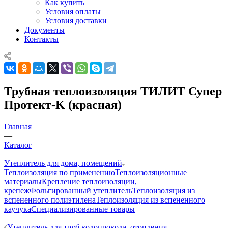
Как купить
Условия оплаты
Условия доставки
Документы
Контакты
Трубная теплоизоляция ТИЛИТ Супер
Протект-K (красная)
Главная
—
Каталог
—
Утеплитель для дома, помещений
Теплоизоляция по применению
Теплоизоляционные
материалы
Крепление теплоизоляции,
крепеж
Фольгированный утеплитель
Теплоизоляция из
вспененного полиэтилена
Теплоизоляция из вспененного
каучука
Специализированные товары
—
Утеплитель для труб водопровода, отопления