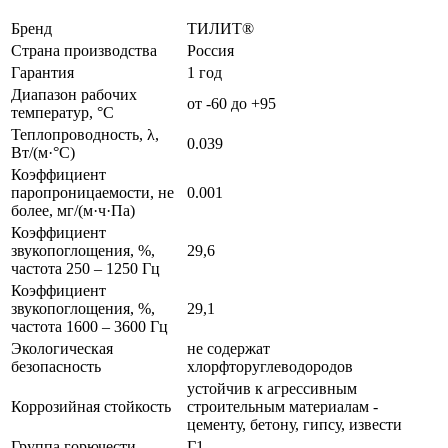
Бренд
ТИЛИТ®
Страна производства
Россия
Гарантия
1 год
Диапазон рабочих
от -60 до +95
температур, °C
Теплопроводность, λ,
0.039
Вт/(м·°C)
Коэффициент
паропроницаемости, не
0.001
более, мг/(м·ч·Па)
Коэффициент
звукопоглощения, %,
29,6
частота 250 – 1250 Гц
Коэффициент
звукопоглощения, %,
29,1
частота 1600 – 3600 Гц
Экологическая
не содержат
безопасность
хлорфторуглеводородов
устойчив к агрессивным
Коррозийная стойкость
строительным материалам -
цементу, бетону, гипсу, извести
Группа горючести
Г1