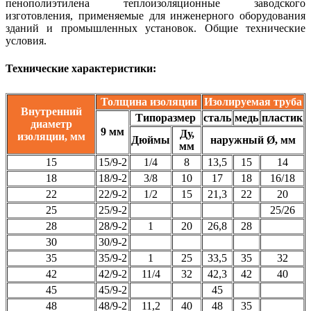
пенополиэтилена теплоизоляционные заводского
изготовления, применяемые для инженерного оборудования
зданий и промышленных установок. Общие технические
условия.
Технические характеристики:
Толщина изоляции
Изолируемая труба
Внутренний
Типоразмер
сталь
медь
пластик
диаметр
9 мм
Ду,
изоляции, мм
Дюймы
наружный Ø, мм
мм
15
15/9-2
1/4
8
13,5
15
14
18
18/9-2
3/8
10
17
18
16/18
22
22/9-2
1/2
15
21,3
22
20
25
25/9-2
25/26
28
28/9-2
1
20
26,8
28
30
30/9-2
35
35/9-2
1
25
33,5
35
32
42
42/9-2
11/4
32
42,3
42
40
45
45/9-2
45
48
48/9-2
11,2
40
48
35