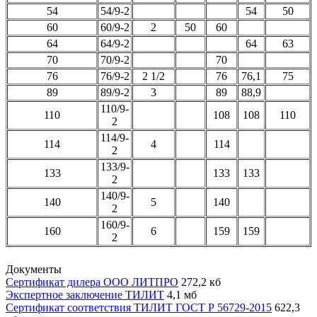
54
54/9-2
54
50
60
60/9-2
2
50
60
64
64/9-2
64
63
70
70/9-2
70
76
76/9-2
2 1/2
76
76,1
75
89
89/9-2
3
89
88,9
110/9-
110
108
108
110
2
114/9-
114
4
114
2
133/9-
133
133
133
2
140/9-
140
5
140
2
160/9-
160
6
159
159
2
Документы
Сертификат дилера ООО ЛИТПРО
272,2 кб
Экспертное заключение ТИЛИТ
4,1 мб
Сертификат соответствия ТИЛИТ ГОСТ Р 56729-2015
622,3