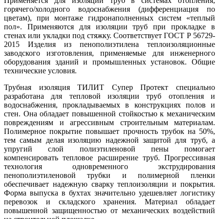
Применяется для изоляции труб в системах отопления,
горячего/холодного водоснабжения (дифференциация по
цветам), при монтаже гидронаполненных систем «теплый
пол». Применяются для изоляции труб при прокладке в
стенах или укладки под стяжку. Соответствует ГОСТ Р 56729-
2015 Изделия из пенополиэтилена теплоизоляционные
заводского изготовления, применяемые для инженерного
оборудования зданий и промышленных установок. Общие
технические условия.
Трубная изоляция ТИЛИТ Супер Протект специально
разработана для тепловой изоляции труб отопления и
водоснабжения, прокладываемых в конструкциях полов и
стен. Она обладает повышенной стойкостью к механическим
повреждениям и агрессивным строительным материалам.
Полимерное покрытие повышает прочность трубок на 50%,
тем самым делая изоляцию надежной защитой для труб, а
упругий слой полиэтиленовой пены помогает
компенсировать тепловое расширение труб. Прогрессивная
технология одновременного экструдирования
пенополиэтиленовой трубки и полимерной пленки
обеспечивает надежную сварку теплоизоляции и покрытия.
Форма выпуска в бухтах значительно удешевляет логистику
перевозок и складского хранения. Материал обладает
повышенной защищенностью от механических воздействий