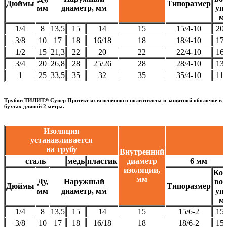
Дюймы
Типоразмер
мм
диаметр, мм
уп.
м
1/4
8
13,5
15
14
15
15/4-10
20
3/8
10
17
18
16/18
18
18/4-10
17
1/2
15
21,3
22
20
22
22/4-10
16
3/4
20
26,8
28
25/26
28
28/4-10
13
1
25
33,5
35
32
35
35/4-10
11
Трубки ТИЛИТ® Супер Протект из вспененного полиэтилена в защитной оболочке в
бухтах длиной 2 метра.
Изоляция
устанавливается
на трубу
Внутренний
сталь
медь
пластик
диаметр
6 мм
изоляции,
Кол
мм
Ду,
Наружный
во 
Дюймы
Типоразмер
мм
диаметр, мм
уп.
м
1/4
8
13,5
15
14
15
15/6-2
15
3/8
10
17
18
16/18
18
18/6-2
15