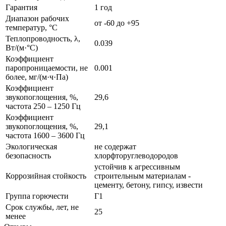
Гарантия
1 год
Диапазон рабочих
от -60 до +95
температур, °C
Теплопроводность, λ,
0.039
Вт/(м·°C)
Коэффициент
паропроницаемости, не
0.001
более, мг/(м·ч·Па)
Коэффициент
звукопоглощения, %,
29,6
частота 250 – 1250 Гц
Коэффициент
звукопоглощения, %,
29,1
частота 1600 – 3600 Гц
Экологическая
не содержат
безопасность
хлорфторуглеводородов
устойчив к агрессивным
Коррозийная стойкость
строительным материалам -
цементу, бетону, гипсу, извести
Группа горючести
Г1
Срок службы, лет, не
25
менее