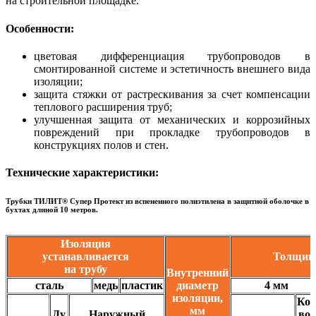
на строительной площадке.
Особенности:
цветовая дифференциация трубопроводов в
смонтированной системе и эстетичность внешнего вида
изоляции;
защита стяжки от растрескивания за счет компенсации
теплового расширения труб;
улучшенная защита от механических и коррозийных
повреждений при прокладке трубопроводов в
конструкциях полов и стен.
Технические характеристики:
Трубки ТИЛИТ® Супер Протект из вспененного полиэтилена в защитной оболочке в
бухтах длиной 10 метров.
Изоляция
устанавливается
Толщина
на трубу
Внутренний
сталь
медь
пластик
диаметр
4 мм
изоляции,
Кол
мм
Ду,
Наружный
во 