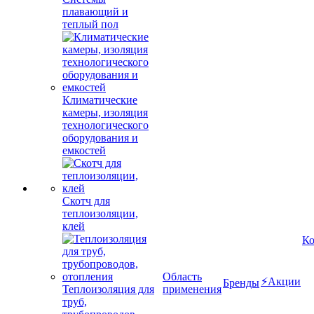
плавающий и
теплый пол
Климатические
камеры, изоляция
технологического
оборудования и
емкостей
Скотч для
теплоизоляции,
клей
К
Область
⚡Акции
Бренды
Теплоизоляция для
применения
труб,