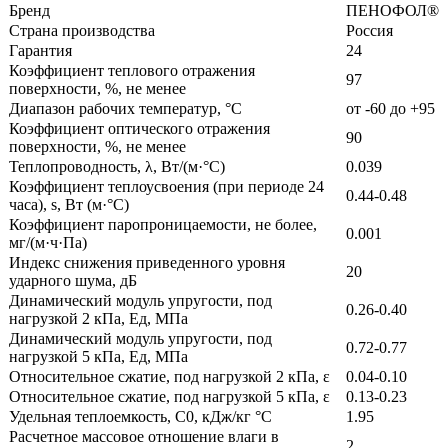
Бренд
ПЕНОФОЛ®
Страна производства
Россия
Гарантия
24
Коэффициент теплового отражения
97
поверхности, %, не менее
Диапазон рабочих температур, °C
от -60 до +95
Коэффициент оптического отражения
90
поверхности, %, не менее
Теплопроводность, λ, Вт/(м·°C)
0.039
Коэффициент теплоусвоения (при периоде 24
0.44-0.48
часа), s, Вт (м·°C)
Коэффициент паропроницаемости, не более,
0.001
мг/(м·ч·Па)
Индекс снижения приведенного уровня
20
ударного шума, дБ
Динамический модуль упругости, под
0.26-0.40
нагрузкой 2 кПа, Ед, МПа
Динамический модуль упругости, под
0.72-0.77
нагрузкой 5 кПа, Ед, МПа
Относительное сжатие, под нагрузкой 2 кПа, ε
0.04-0.10
Относительное сжатие, под нагрузкой 5 кПа, ε
0.13-0.23
Удельная теплоемкость, C0, кДж/кг °C
1.95
Расчетное массовое отношение влаги в
2