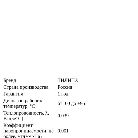
Бренд
ТИЛИТ®
Страна производства
Россия
Гарантия
1 год
Диапазон рабочих
от -60 до +95
температур, °C
Теплопроводность, λ,
0.039
Вт/(м·°C)
Коэффициент
паропроницаемости, не
0.001
более, мг/(м·ч·Па)