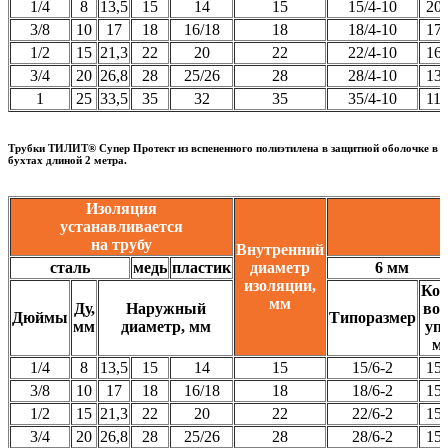
1/4
8
13,5
15
14
15
15/4-10
20
3/8
10
17
18
16/18
18
18/4-10
17
1/2
15
21,3
22
20
22
22/4-10
16
3/4
20
26,8
28
25/26
28
28/4-10
13
1
25
33,5
35
32
35
35/4-10
11
Трубки ТИЛИТ® Супер Протект из вспененного полиэтилена в защитной оболочке в
бухтах длиной 2 метра.
Изоляция
устанавливается
на трубу
Внутренний
сталь
медь
пластик
диаметр
6 мм
изоляции,
Кол
мм
Ду,
Наружный
во 
Дюймы
Типоразмер
мм
диаметр, мм
уп.
м
1/4
8
13,5
15
14
15
15/6-2
15
3/8
10
17
18
16/18
18
18/6-2
15
1/2
15
21,3
22
20
22
22/6-2
15
3/4
20
26,8
28
25/26
28
28/6-2
15