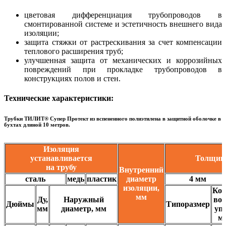
цветовая дифференциация трубопроводов в
смонтированной системе и эстетичность внешнего вида
изоляции;
защита стяжки от растрескивания за счет компенсации
теплового расширения труб;
улучшенная защита от механических и коррозийных
повреждений при прокладке трубопроводов в
конструкциях полов и стен.
Технические характеристики:
Трубки ТИЛИТ® Супер Протект из вспененного полиэтилена в защитной оболочке в
бухтах длиной 10 метров.
Изоляция
устанавливается
Толщина
на трубу
Внутренний
сталь
медь
пластик
диаметр
4 мм
изоляции,
Кол
мм
Ду,
Наружный
во 
Дюймы
Типоразмер
мм
диаметр, мм
уп.
м