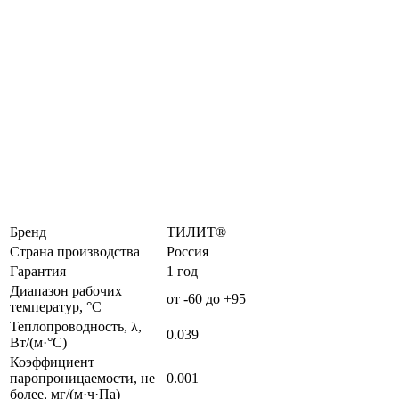
Бренд
ТИЛИТ®
Страна производства
Россия
Гарантия
1 год
Диапазон рабочих
от -60 до +95
температур, °C
Теплопроводность, λ,
0.039
Вт/(м·°C)
Коэффициент
паропроницаемости, не
0.001
более, мг/(м·ч·Па)