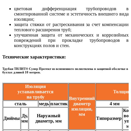
цветовая дифференциация трубопроводов в
смонтированной системе и эстетичность внешнего вида
изоляции;
защита стяжки от растрескивания за счет компенсации
теплового расширения труб;
улучшенная защита от механических и коррозийных
повреждений при прокладке трубопроводов в
конструкциях полов и стен.
Технические характеристики:
Трубки ТИЛИТ® Супер Протект из вспененного полиэтилена в защитной оболочке в
бухтах длиной 10 метров.
Изоляция
устанавливается
Толщина
на трубу
Внутренний
сталь
медь
пластик
диаметр
4 мм
изоляции,
Кол
мм
Ду,
Наружный
во 
Дюймы
Типоразмер
мм
диаметр, мм
уп.
м