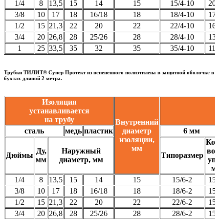
1/4
8
13,5
15
14
15
15/4-10
20
3/8
10
17
18
16/18
18
18/4-10
17
1/2
15
21,3
22
20
22
22/4-10
16
3/4
20
26,8
28
25/26
28
28/4-10
13
1
25
33,5
35
32
35
35/4-10
11
Трубки ТИЛИТ® Супер Протект из вспененного полиэтилена в защитной оболочке в
бухтах длиной 2 метра.
Изоляция
устанавливается
на трубу
Внутренний
сталь
медь
пластик
диаметр
6 мм
изоляции,
Кол
мм
Ду,
Наружный
во 
Дюймы
Типоразмер
мм
диаметр, мм
уп.
м
1/4
8
13,5
15
14
15
15/6-2
15
3/8
10
17
18
16/18
18
18/6-2
15
1/2
15
21,3
22
20
22
22/6-2
15
3/4
20
26,8
28
25/26
28
28/6-2
15