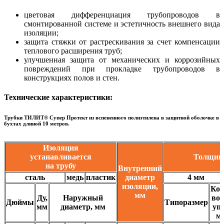
цветовая дифференциация трубопроводов в
смонтированной системе и эстетичность внешнего вида
изоляции;
защита стяжки от растрескивания за счет компенсации
теплового расширения труб;
улучшенная защита от механических и коррозийных
повреждений при прокладке трубопроводов в
конструкциях полов и стен.
Технические характеристики:
Трубки ТИЛИТ® Супер Протект из вспененного полиэтилена в защитной оболочке в
бухтах длиной 10 метров.
Изоляция
устанавливается
Толщина
на трубу
Внутренний
сталь
медь
пластик
диаметр
4 мм
изоляции,
Кол
мм
Ду,
Наружный
во 
Дюймы
Типоразмер
мм
диаметр, мм
уп.
м