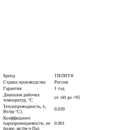
Бренд
ТИЛИТ®
Страна производства
Россия
Гарантия
1 год
Диапазон рабочих
от -60 до +95
температур, °C
Теплопроводность, λ,
0.039
Вт/(м·°C)
Коэффициент
паропроницаемости, не
0.001
более, мг/(м·ч·Па)