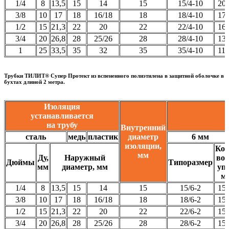
1/4
8
13,5
15
14
15
15/4-10
20
3/8
10
17
18
16/18
18
18/4-10
17
1/2
15
21,3
22
20
22
22/4-10
16
3/4
20
26,8
28
25/26
28
28/4-10
13
1
25
33,5
35
32
35
35/4-10
11
Трубки ТИЛИТ® Супер Протект из вспененного полиэтилена в защитной оболочке в
бухтах длиной 2 метра.
Изоляция
устанавливается
на трубу
Внутренний
сталь
медь
пластик
диаметр
6 мм
изоляции,
Кол
мм
Ду,
Наружный
во 
Дюймы
Типоразмер
мм
диаметр, мм
уп.
м
1/4
8
13,5
15
14
15
15/6-2
15
3/8
10
17
18
16/18
18
18/6-2
15
1/2
15
21,3
22
20
22
22/6-2
15
3/4
20
26,8
28
25/26
28
28/6-2
15