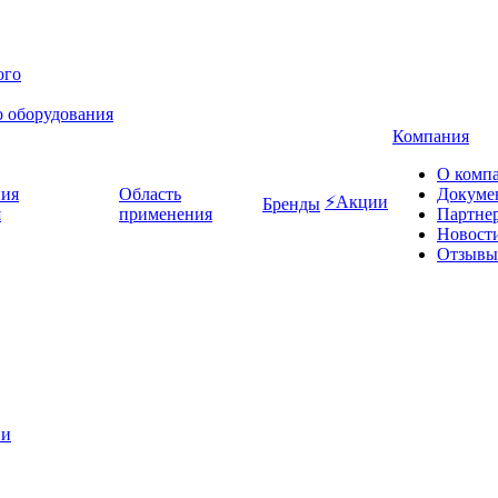
о оборудования
Компания
О комп
Область
Докуме
⚡Акции
Бренды
я
применения
Партне
Новост
Отзывы