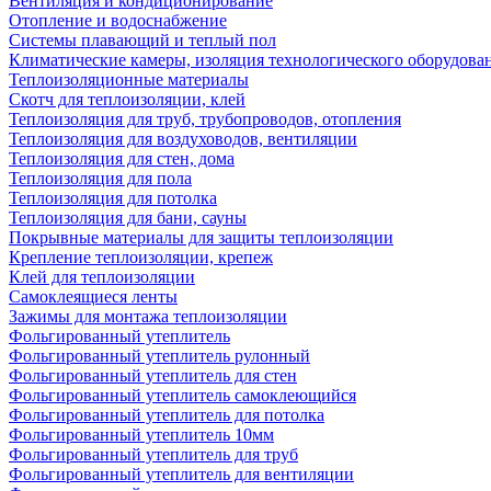
Вентиляция и кондиционирование
Отопление и водоснабжение
Системы плавающий и теплый пол
Климатические камеры, изоляция технологического оборудован
Теплоизоляционные материалы
Скотч для теплоизоляции, клей
Теплоизоляция для труб, трубопроводов, отопления
Теплоизоляция для воздуховодов, вентиляции
Теплоизоляция для стен, дома
Теплоизоляция для пола
Теплоизоляция для потолка
Теплоизоляция для бани, сауны
Покрывные материалы для защиты теплоизоляции
Крепление теплоизоляции, крепеж
Клей для теплоизоляции
Самоклеящиеся ленты
Зажимы для монтажа теплоизоляции
Фольгированный утеплитель
Фольгированный утеплитель рулонный
Фольгированный утеплитель для стен
Фольгированный утеплитель самоклеющийся
Фольгированный утеплитель для потолка
Фольгированный утеплитель 10мм
Фольгированный утеплитель для труб
Фольгированный утеплитель для вентиляции