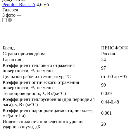
Penofol_Black_A
4,6 мб
Галерея
3
фото
—
Бренд
ПЕНОФОЛ®
Страна производства
Россия
Гарантия
24
Коэффициент теплового отражения
97
поверхности, %, не менее
Диапазон рабочих температур, °C
от -60 до +95
Коэффициент оптического отражения
90
поверхности, %, не менее
Теплопроводность, λ, Вт/(м·°C)
0.039
Коэффициент теплоусвоения (при периоде 24
0.44-0.48
часа), s, Вт (м·°C)
Коэффициент паропроницаемости, не более,
0.001
мг/(м·ч·Па)
Индекс снижения приведенного уровня
20
ударного шума, дБ