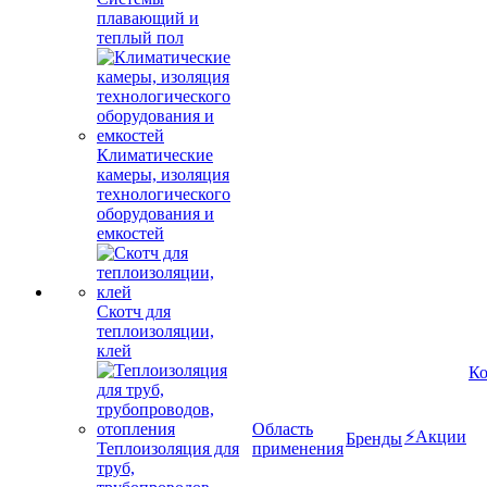
плавающий и
теплый пол
Климатические
камеры, изоляция
технологического
оборудования и
емкостей
Скотч для
теплоизоляции,
клей
К
Область
⚡Акции
Бренды
Теплоизоляция для
применения
труб,