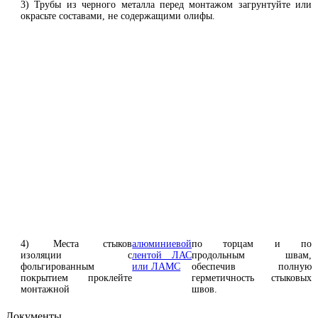
3) Трубы из черного металла перед монтажом загрунтуйте или
окрасьте составами, не содержащими олифы.
4) Места стыков
алюминиевой
по торцам и по
изоляции с
лентой ЛАС
продольным швам,
фольгированным
или ЛАМС
обеспечив полную
покрытием проклейте
герметичность стыковых
монтажной
швов.
Документы