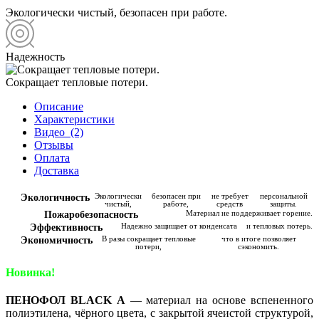
Экологически чистый, безопасен при работе.
Надежность
Cокращает тепловые потери.
Описание
Характеристики
Видео
(2)
Отзывы
Оплата
Доставка
Экологичность
Экологически
безопасен при
не требует
персональной
чистый,
работе,
средств
защиты.
Пожаробезопасность
Материал не поддерживает горение.
Эффективность
Надежно защищает от конденсата
и тепловых потерь.
Экономичность
В разы сокращает тепловые
что в итоге позволяет
потери,
сэкономить.
Новинка!
ПЕНОФОЛ BLACK А
— материал на основе вспененного
полиэтилена, чёрного цвета, с закрытой ячеистой структурой,