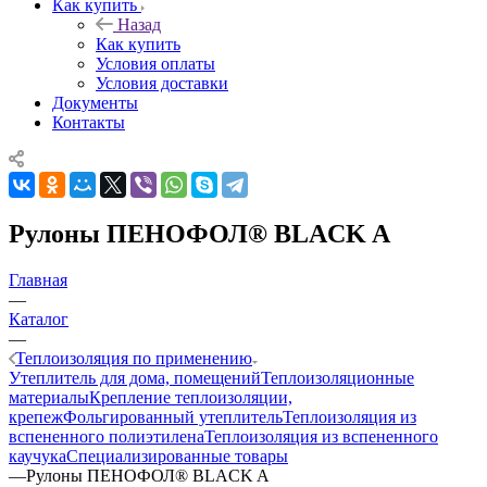
Как купить
Назад
Как купить
Условия оплаты
Условия доставки
Документы
Контакты
Рулоны ПЕНОФОЛ® BLACK A
Главная
—
Каталог
—
Теплоизоляция по применению
Утеплитель для дома, помещений
Теплоизоляционные
материалы
Крепление теплоизоляции,
крепеж
Фольгированный утеплитель
Теплоизоляция из
вспененного полиэтилена
Теплоизоляция из вспененного
каучука
Специализированные товары
—
Рулоны ПЕНОФОЛ® BLACK A