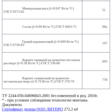
			 Минеральная вата (λ=0.047 Вт/м·°С) 
			 51

ГОСТ 9573-82

			 Сосна (λ=0.09 Вт/м·°С) ГОСТ 9463-72

			 98а

			 Гравий керамзитовый (λ=0.099 Вт/м·°С) 
			 107

ГОСТ 9759-83

			 Кирпич глиняный на цементно-песчаном 
			 605

растворе (λ=0.56 Вт/м·°С) ГОСТ 530-80

			 Кирпич силикатный на цементно-
			 756

песчаном растворе (λ=0.70 Вт/м·°С) ГОСТ 379-79

ТУ 2244-056-04696843-2001 без изменений в ред. 2010г.
* - при условии соблюдения технологии монтажа.
Документы
Сертификат дилера ООО ЛИТПРО
272,2 кб