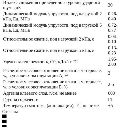
Индекс снижения приведенного уровня ударного
20
шума, дБ
Динамический модуль упругости, под нагрузкой 2
0.26-
кПа, Ед, МПа
0.40
Динамический модуль упругости, под нагрузкой 5
0.72-
кПа, Ед, МПа
0.77
0.04-
Относительное сжатие, под нагрузкой 2 кПа, ε
0.10
0.13-
Относительное сжатие, под нагрузкой 5 кПа, ε
0.23
1.95-
Удельная теплоемкость, C0, кДж/кг °C
2.00
Расчетное массовое отношение влаги в материале,
2
w, в условиях эксплуатации А, %
Расчетное массовое отношение влаги в материале,
2-5
w, в условиях эксплуатации Б, %
Адгезия клеевого слоя, г/см, не менее
600
Группа горючести
Г1
Температура монтажа (аппликации), °C, не ниже
+5
Отзывы