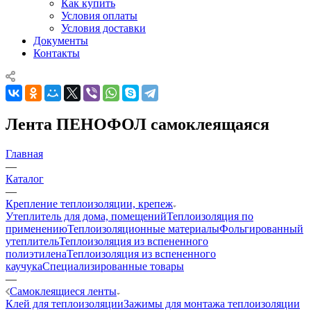
Как купить
Условия оплаты
Условия доставки
Документы
Контакты
Лента ПЕНОФОЛ самоклеящаяся
Главная
—
Каталог
—
Крепление теплоизоляции, крепеж
Утеплитель для дома, помещений
Теплоизоляция по
применению
Теплоизоляционные материалы
Фольгированный
утеплитель
Теплоизоляция из вспененного
полиэтилена
Теплоизоляция из вспененного
каучука
Специализированные товары
—
Самоклеящиеся ленты
Клей для теплоизоляции
Зажимы для монтажа теплоизоляции